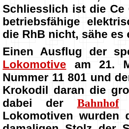
Schliesslich ist die Ce
betriebsfähige elektr
die RhB nicht, sähe es
Einen Ausflug der spe
Lokomotive
am 21. M
Nummer 11 801 und d
Krokodil daran die gro
dabei der
Bahnhof
M
Lokomotiven wurden d
damaligen Stolz der 