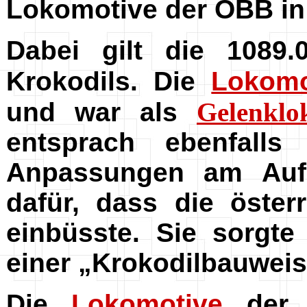
Lokomotive der ÖBB in
Dabei gilt die 1089.
Krokodils. Die
Lokomo
und war als
Gelenklo
entsprach ebenfall
Anpassungen am Aufb
dafür, dass die öster
einbüsste. Sie sorgte
einer „Krokodilbauweis
Die
Lokomotive
der S