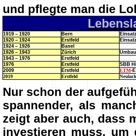
und pflegte man die Lok
Lebensla
1919 – 1920
Bern
Einsatz
1920 – 1924
Erstfeld
Einsat
1924 – 1926
Basel
1926 – 1943
Zürich
Umbau i
1943 – 1976
Erstfeld
1976
Erstfeld
SBB Hi
2009
Erstfeld
ETM
-E
2019
Erstfeld
Neulack
Nur schon der aufgefüh
spannender, als manch
zeigt aber auch, dass 
investieren muss, um 