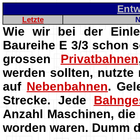
Entw
Letzte
N
Wie wir bei der Einle
Baureihe E 3/3 schon s
grossen
Privatbahnen
werden sollten, nutzte
auf
Nebenbahnen
. Gel
Strecke. Jede
Bahnges
Anzahl Maschinen, die
worden waren. Dumm dab