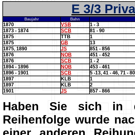
E 3/3 Pri
Baujahr
Bahn
1870
VSB
1 - 3
1873 - 1874
SCB
81 - 90
1875
TTB
1
1875
GB
13
1875, 1890
JS
851 - 856
1876
NOB
451 - 452
1876
SCB
1 - 2
1894 - 1896
NOB
453 - 461
1896 - 1901
SCB
5 -13, 41 - 46, 71 - 80
1897
KLB
1
1897
KLB
2
1901
JS
857 - 866
Haben Sie sich in d
Reihenfolge wurde nac
einer anderen Reihun