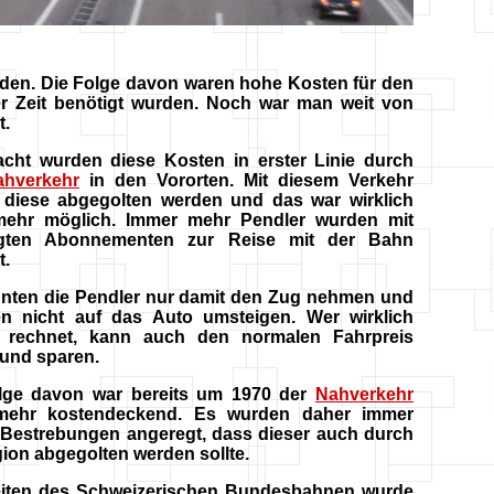
nden. Die Folge davon waren hohe Kosten für den
er Zeit benötigt wurden. Noch war man weit von
t.
acht wurden diese Kosten in erster Linie durch
ahverkehr
in den Vororten. Mit diesem Verkehr
n diese abgegolten werden und das war wirklich
mehr möglich. Immer mehr Pendler wurden mit
ligten Abonnementen zur Reise mit der Bahn
t.
nnten die Pendler nur damit den Zug nehmen und
n nicht auf das Auto umsteigen. Wer wirklich
h rechnet, kann auch den normalen Fahrpreis
 und sparen.
lge davon war bereits um 1970 der
Nahverkehr
mehr kostendeckend. Es wurden daher immer
 Bestrebungen angeregt, dass dieser auch durch
ion abgegolten werden sollte.
iten des Schweizerischen Bundesbahnen wurde