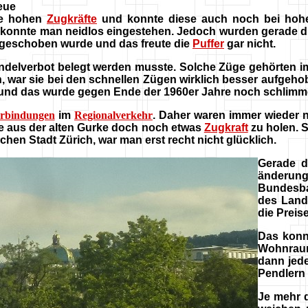
eue
die hohen
Zugkräfte
und konnte diese auch noch bei hohe
as konnte man neidlos eingestehen. Jedoch wurden gerade d
 geschoben wurde und das freute die
Puffer
gar nicht.
ndelverbot belegt werden musste. Solche Züge gehörten 
, war sie bei den schnellen Zügen wirklich besser aufgeh
und das wurde gegen Ende der 1960er Jahre noch schlimm
rbindungen
im
Regionalverkehr
. Daher waren immer wieder 
e aus der alten Gurke doch noch etwas
Zugkraft
zu holen. 
hen Stadt Zürich, war man erst recht nicht glücklich.
Gerade d
änderu
Bundesba
des Land
die Preise
D
as konn
Wohnraum
dann jede
Pendlern 
Je mehr d