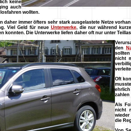
lich keine
ging auch
 losfahren wollten.
n daher immer öfters sehr stark ausgelastete Netze vorha
g. Viel Geld für neue
Unterwerke
, die nur während kurz
n konnten. Die Unterwerke liefen daher oft nur unter Teillas
Verurs
den
N
sollte
nicht 
verbil
verleite
Oft ko
musste
ehrlic
zahlen
Als Fo
nicht 
wieder
die Reg
Von Se