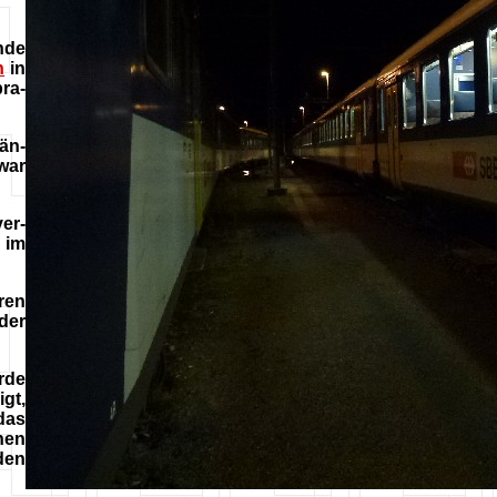
nde
n
in
ra-
än-
war
ver-
 im
ren
der
rde
gt,
das
hen
den