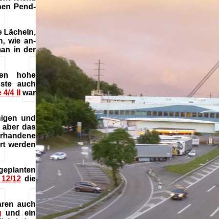
nen Pend-
 Lächeln,
n, wie an-
an in der
ten hohe
ste auch
 4/4 II
war
nigen und
, aber das
handene
rt werden
geplanten
12/12
die
aren auch
g
und ein