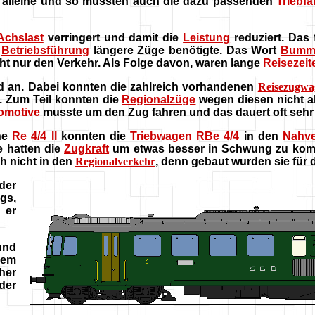
n alleine und so mussten auch die dazu passenden
Triebf
Achslast
verringert und damit die
Leistung
reduziert. Das 
e
Betriebsführung
längere Züge benötigte. Das Wort
Bumm
ht nur den Verkehr. Als Folge davon, waren lange
Reisezeit
d an. Dabei konnten die zahlreich vorhandenen
Reisezugwa
. Zum Teil konnten die
Regionalzüge
wegen diesen nicht a
omotive
musste um den Zug fahren und das dauert oft sehr
he
Re 4/4 II
konnten die
Triebwagen
RBe 4/4
in den
Nahve
e hatten die
Zugkraft
um etwas besser in Schwung zu komm
h nicht in den
Regionalverkehr
, denn gebaut wurden sie für
der
gs,
 er
und
dem
her
der