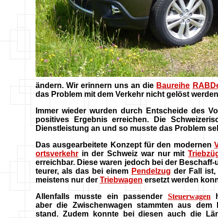
ändern. Wir erinnern uns an die
Baureihe
RABDe
das Problem mit dem Verkehr nicht gelöst werden
Immer wieder wurden durch Entscheide des Vol
positives Ergebnis erreichen. Die Schweiz
Dienstleistung an und so musste das Problem sel
Das ausgearbeitete Konzept für den modernen
V
ortsverkehr
in der Schweiz war nur mit
Triebzü
erreichbar. Diese waren jedoch bei der Beschaff-
teurer, als das bei einem
Pendelzug
der Fall ist
meistens nur der
Triebwagen
ersetzt werden konn
Allenfalls musste ein passender
Steuerwagen
h
aber die Zwischenwagen stammten aus dem 
stand. Zudem konnte bei diesen auch die Lä