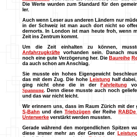
Die Werte wurden zum Standard für den gemei
ler.
Auch wenn Leser aus anderen Ländern nur müde
in der Schweiz ist man auch dort nicht so offe
dernorts. In London ist man heute froh, wenn m
Zeit ins Zentrum kommt.
Um die Zeit einhalten zu können, muss
Anfahrzugkräfte
vorhanden sein. Danach mus
noch eine gute Verzögerung her. Die
Baureihe
Re
da auch schon am Anschlag.
S
ie musste ein hohes Eigengewicht beschleu
das mit dem Zug. Die hohe
Leistung
half dabei
ging nicht ohne die in der
Fahrleitung
vor
Spannung
. Denn diese musste auch noch geliefe
und das war nicht leicht.
Wir erinnern uns, dass im Raum Zürich mit der 
S-Bahn
und den
Triebzügen
der Reihe
RABDe 
Unterwerke
verstärkt werden mussten.
Gerade während den morgendlichen Spitzen w
diese immer mehr an der Grenze der
Leistun