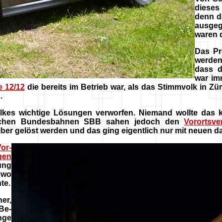
dieses
denn d
ausgeg
waren d
Das Pr
werden.
dass d
war im
 12/12
die bereits im Betrieb war, als das Stimmvolk in Zü
.
kes wichtige Lösungen verworfen. Niemand wollte das kr
erischen Bundesbahnen SBB sahen jedoch den
Vorortsve
ber gelöst werden und das ging eigentlich nur mit neuen 
or-
gen
ung
, wo
te.
er,
Be-
nge