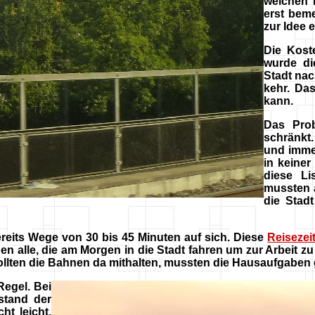
weichen 
erst bem
zur Idee 
Die Kost
wurde di
Stadt na
kehr. Da
kann.
Das Prob
schränkt
und imme
in keiner
diese L
mussten a
die Stad
reits Wege von 30 bis 45 Minuten auf sich. Diese
Reisezei
n alle, die am Morgen in die Stadt fahren um zur Arbeit zu
llten die Bahnen da mithalten, mussten die Hausaufgaben 
Regel. Bei
stand der
ht leicht.