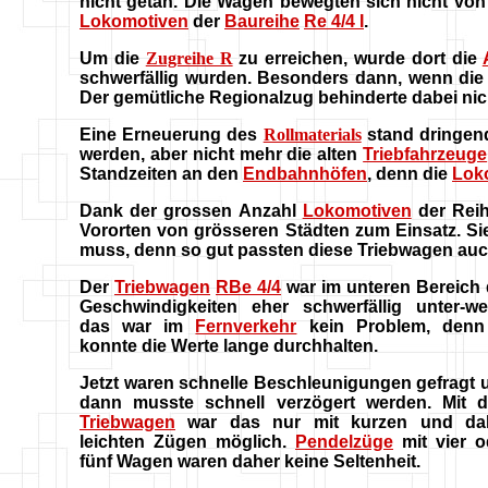
nicht getan. Die Wagen bewegten sich nicht vo
Lokomotiven
der
Baureihe
Re 4/4 I
.
Um die
Zugreihe R
zu erreichen, wurde dort die
schwerfällig wurden. Besonders dann, wenn di
Der gemütliche Regionalzug behinderte dabei nic
Eine Erneuerung des
Rollmaterials
stand dringen
werden, aber nicht mehr die alten
Triebfahrzeuge
Standzeiten an den
Endbahnhöfen
, denn die
Lok
Dank der grossen Anzahl
Lokomotiven
der Rei
Vororten von grösseren Städten zum Einsatz. Si
muss, denn so gut passten diese Triebwagen auc
Der
Triebwagen
RBe 4/4
war im unteren Bereich 
Geschwindigkeiten eher schwerfällig unter-we
das war im
Fernverkehr
kein Problem, denn
konnte die Werte lange durchhalten.
Jetzt waren schnelle Beschleunigungen gefragt 
dann musste schnell verzögert werden. Mit 
Triebwagen
war das nur mit kurzen und da
leichten Zügen möglich.
Pendelzüge
mit vier o
fünf Wagen waren daher keine Seltenheit.