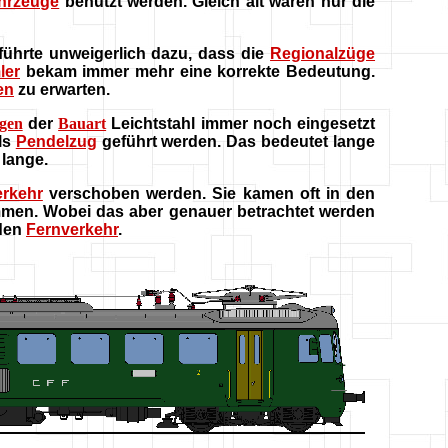
ahrzeuge
benutzt werden. Gleich alt waren nur die
führte unweigerlich dazu, dass die
Regionalzüge
ler
bekam immer mehr eine korrekte Bedeutung.
en
zu erwarten.
gen
der
Bauart
Leichtstahl immer noch eingesetzt
ls
Pendelzug
geführt werden. Das bedeutet lange
 lange.
rkehr
verschoben werden. Sie kamen oft in den
en. Wobei das aber genauer betrachtet werden
 den
Fernverkehr
.