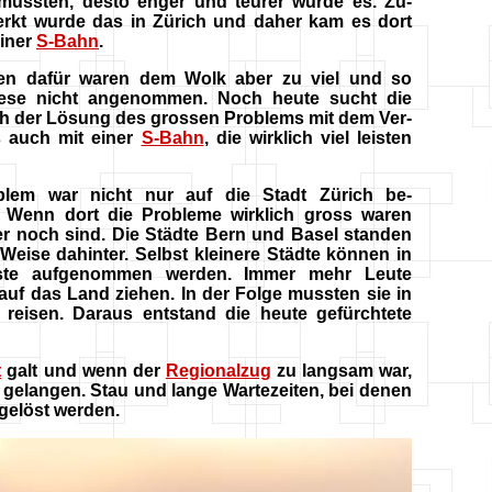
mussten, desto enger und teurer wurde es. Zu-
erkt wurde das in Zürich und daher kam es dort
einer
S-Bahn
.
en dafür waren dem Wolk aber zu viel und so
ese nicht angenommen. Noch heute sucht die
ch der Lösung des grossen Problems mit dem Ver-
s auch mit einer
S-Bahn
, die wirklich viel leisten
lem war nicht nur auf die Stadt Zürich be-
. Wenn dort die Probleme wirklich gross waren
r noch sind. Die Städte Bern und Basel standen
 Weise dahinter. Selbst kleinere Städte können in
iste aufgenommen werden. Immer mehr Leute
uf das Land ziehen. In der Folge mussten sie in
t reisen. Daraus entstand die heute gefürchtete
t
galt und wenn der
Regionalzug
zu langsam war,
 gelangen. Stau und lange Wartezeiten, bei denen
gelöst werden.