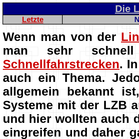
Die 
Letzte
N
Wenn man von der
Li
man sehr schnel
Schnellfahrstrecken
. I
auch ein Thema. Jedo
allgemein bekannt is
Systeme mit der LZB 
und hier wollten auch
eingreifen und daher g