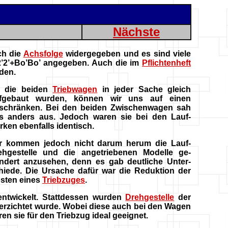
Nächste
ch die
Achsfolge
widergegeben und es sind viele
+2’2’+Bo’Bo’ angegeben. Auch die im
Pflichtenheft
rden.
 die beiden
Triebwagen
in jeder Sache gleich
fgebaut wurden, können wir uns auf einen
schränken. Bei den beiden Zwischenwagen sah
s anders aus. Jedoch waren sie bei den Lauf-
rken ebenfalls identisch.
r kommen jedoch nicht darum herum die Lauf-
ehgestelle und die angetriebenen Modelle ge-
ndert anzusehen, denn es gab deutliche Unter-
hiede. Die Ursache dafür war die Reduktion der
sten eines
Triebzuges
.
entwickelt. Stattdessen wurden
Drehgestelle
der
erzichtet wurde. Wobei diese auch bei den Wagen
n sie für den Triebzug ideal geeignet.