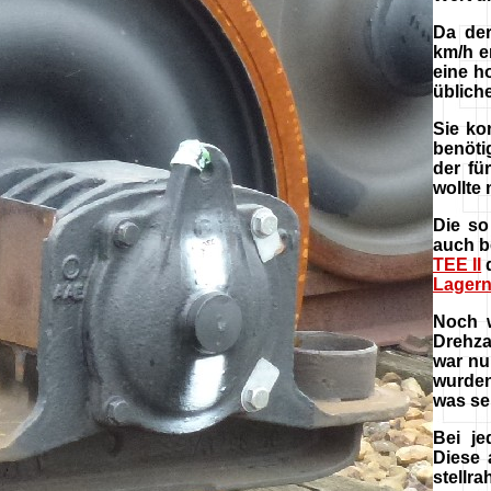
Da de
km/h e
eine h
üblich
Sie ko
benöti
der fü
wollte 
Die s
auch b
TEE II
d
Lager
Noch w
Drehza
war nu
wurde
was se
Bei j
Diese 
stellr