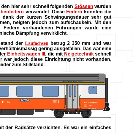
den hier sehr schnell folgenden
Stössen
wurden
ubenfedern
verwendet. Diese
Federn
konnten die
e dank der kurzen Schwingungsdauer sehr gut
men, neigten jedoch zum aufschaukeln. Mit den
n Federn vorhandenen Führungen wurde eine
ische Dämpfung verwirklicht.
bstand der
Laufachsen
betrug 2 350 mm und war
verhältnismässig gering ausgefallen. Das war eine
der
Einheitswagen III
, die mit
Neigetechnik
schnell
r war jedoch diese Einrichtung nicht vorhanden,
eder zum Stillstand.
t der Radsätze verzichten. Es war ein einfaches