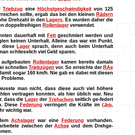
r
Triebzug
eine
Höchstgeschwindigkeit
von 125
rreichen sollte, ergab das bei den kleinen
Rädern
ohe Drehzahl in den
Lagern
. Es wurden daher die
en doppeltreihigen
Rollenlager
verwendet.
nnten dauerhaft mit
Fett
geschmiert werden und
gten keinen Unterhalt. Alleine das war ein Punkt,
r diese
Lager
sprach, denn auch beim Unterhalt
man schliesslich viel Geld sparen.
o aufgebauten
Rollenlager
kamen bereits damals
ei schnellen
Triebzügen
vor. So erreichte der
RAe
amit sogar 160 km/h. Nie gab es dabei mit diesen
n
Probleme.
usste man nicht, dass diese auch viel höhere
hlen vertragen konnten, als hier üblich war. Neu
r, dass die
Lager
der
Triebachsen
seitlich ge-federt
n. Diese
Federung
verringert die Kräfte im
Gleis
,
hr wichtig war.
edem
Achslager
war eine
Federung
vorhanden.
arbeitete zwischen der
Achse
und dem Drehge-
ahmen.