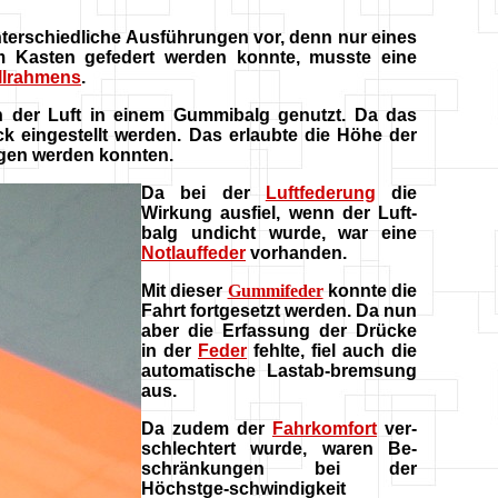
terschiedliche Ausführungen vor, denn nur eines
m Kasten gefedert werden konnte, musste eine
llrahmens
.
n der Luft in einem Gummibalg genutzt. Da das
 eingestellt werden. Das erlaubte die Höhe der
agen werden konnten.
Da bei der
Luftfederung
die
Wirkung ausfiel, wenn der Luft-
balg undicht wurde, war eine
Notlauffeder
vorhanden.
Mit dieser
Gummifeder
konnte die
Fahrt fortgesetzt werden. Da nun
aber die Erfassung der Drücke
in der
Feder
fehlte, fiel auch die
automatische Lastab-bremsung
aus.
Da zudem der
Fahrkomfort
ver-
schlechtert wurde, waren Be-
schränkungen bei der
Höchstge-schwindigkeit