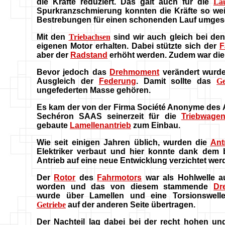
die Kräfte reduziert. Das galt auch für die
La
Spurkranzschmierung konnten die Kräfte so wei
Bestrebungen für einen schonenden Lauf umgese
Mit den
Triebachsen
sind wir auch gleich bei de
eigenen Motor erhalten. Dabei stützte sich der
F
aber der
Radstand
erhöht werden. Zudem war die
Bevor jedoch das
Drehmoment
verändert wurde
Ausgleich der
Federung
. Damit sollte das
Ge
ungefederten Masse gehören.
Es kam der von der Firma Société Anonyme des A
Sechéron SAAS seinerzeit für die
Triebwage
gebaute
Lamellenantrieb
zum Einbau.
Wie seit einigen Jahren üblich, wurden die
Ant
Elektriker verbaut und hier konnte dank dem 
Antrieb auf eine neue Entwicklung verzichtet wer
Der
Rotor
des
Fahrmotors
war als Hohlwelle a
worden und das von diesem stammende
Dr
wurde über Lamellen und eine Torsionswell
Getriebe
auf der anderen Seite übertragen.
Der Nachteil lag dabei bei der recht hohen un