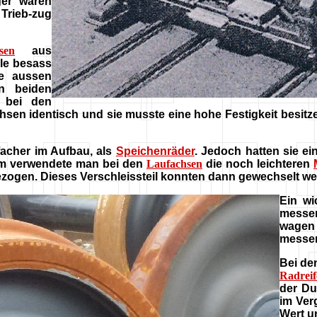
er waren
 Trieb-zug
sen
aus
le besass
e aussen
n beiden
 bei den
sen identisch und sie musste eine hohe Festigkeit besitzen
facher im Aufbau, als
Speichenräder
. Jedoch hatten sie e
em verwendete man bei den
Laufachsen
die noch leichteren
zogen. Dieses Verschleissteil konnten dann gewechselt we
Ein wi
messer
wagen 
messer
Bei d
Radreif
der Du
im Ver
Wert u