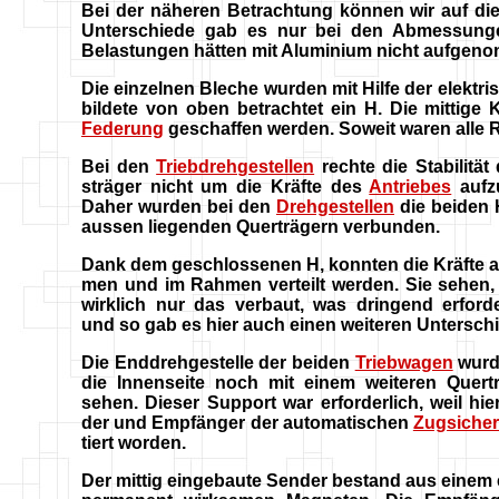
Bei der näheren Betrachtung können wir auf di
Unterschiede gab es nur bei den Abmessunge
Belastungen hätten mit Aluminium nicht aufgenomm
Die einzelnen Bleche wurden mit Hilfe der elektr
bildete von oben betrachtet ein H. Die mittige
Federung
geschaffen werden. Soweit waren alle R
Bei den
Triebdrehgestellen
rechte die Stabilität
sträger nicht um die Kräfte des
Antriebes
aufz
Daher wurden bei den
Drehgestellen
die beiden 
aussen liegenden Querträgern verbunden.
Dank dem geschlossenen H, konnten die Kräfte 
men und im Rahmen verteilt werden. Sie sehen,
wirklich nur das verbaut, was dringend erforde
und so gab es hier auch einen weiteren Unterschi
Die Enddrehgestelle der beiden
Triebwagen
wurd
die Innenseite noch mit einem weiteren Quertr
sehen. Dieser Support war erforderlich, weil hie
der und Empfänger der automatischen
Zugsiche
tiert worden.
Der mittig eingebaute Sender bestand aus einem