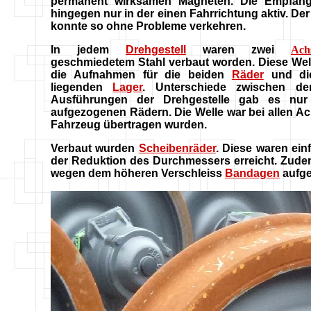
permanent wirksamen Magneten. Die Empfäng
hingegen nur in der einen Fahrrichtung aktiv. Der
konnte so ohne Probleme verkehren.
In jedem
Drehgestell
waren zwei
Ach
geschmiedetem Stahl verbaut worden. Diese Wel
die Aufnahmen für die beiden
Räder
und di
liegenden
Lager
. Unterschiede zwischen de
Ausführungen der Drehgestelle gab es nur
aufgezogenen Rädern. Die Welle war bei allen Ach
Fahrzeug übertragen wurden.
Verbaut wurden
Scheibenräder
. Diese waren ein
der Reduktion des Durchmessers erreicht. Zud
wegen dem höheren Verschleiss
Bandagen
aufge