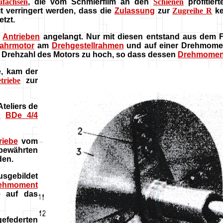
ufachsen
, die vom Schmierfilm an den
Schienen
profitier
t verringert werden, dass die
Zulassung
zur
Zugreihe R
ke
tzt.
n
Antrieben
angelangt. Nur mit diesen entstand aus dem 
ahrmotor
am
Drehgestellrahmen
und auf einer Drehmoment
 Drehzahl des Motors zu hoch, so dass dessen
Drehmomen
, kam der
triebe
zur
teliers de
n
BDe 4/4
riebe
vom
bewährten
den.
usgebildet
ehmoment
e auf das
gefederten