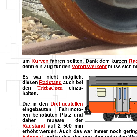
um
Kurven
fahren sollten. Dank dem kurzen
Ra
denn ein Zug für den
Vorortsverkehr
muss sich ni
Es war nicht möglich,
diesen
Radstand
auch bei
den
Triebachsen
einzu-
halten.
Die in den
Drehgestellen
eingebauten Fahrmoto-
ren benötigten Platz und
daher musste der
Radstand
auf 2 500 mm
erhöht werden. Auch das war immer noch gering 
Fahrwerk
vorhanden, das nun aber unter den Wage