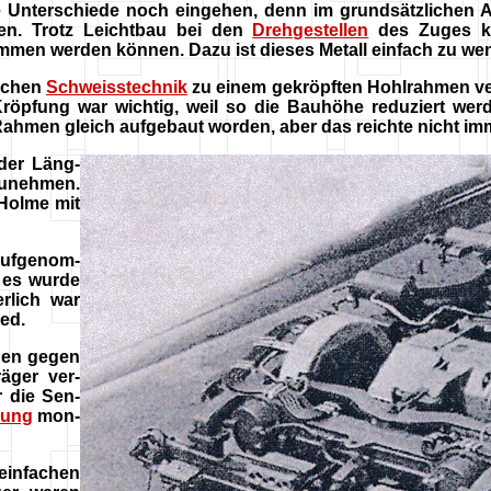
e Unterschiede noch eingehen, denn im grundsätzlichen A
n. Trotz Leichtbau bei den
Drehgestellen
des Zuges ko
en werden können. Dazu ist dieses Metall einfach zu wenig
ischen
Schweisstechnik
zu einem gekröpften Hohlrahmen v
 Kröpfung war wichtig, weil so die Bauhöhe reduziert werd
ahmen gleich aufgebaut worden, aber das reichte nicht im
 der Läng-
unehmen.
Holme mit
aufgenom-
 es wurde
rlich war
ed.
en gegen
äger ver-
r die Sen-
rung
mon-
 einfachen