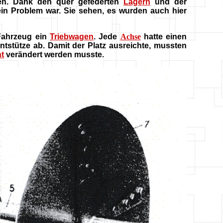
ten. Dank den quer gefederten
Lagern
und der
in Problem war. Sie sehen, es wurden auch hier
Fahrzeug ein
Triebwagen
. Jede
Achse
hatte einen
stütze ab. Damit der Platz ausreichte, mussten
t
verändert werden musste.