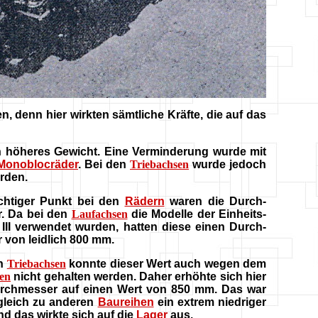
, denn hier wirkten sämtliche Kräfte, die auf das
in höheres Gewicht. Eine Verminderung wurde mit
Monoblocräder
. Bei den
Triebachsen
wurde jedoch
rden.
chtiger Punkt bei den
Rädern
waren die Durch-
. Da bei den
Laufachsen
die Modelle der Einheits-
III verwendet wurden, hatten diese einen Durch-
 von leidlich 800 mm.
en
Triebachsen
konnte dieser Wert auch wegen dem
en
nicht gehalten werden. Daher erhöhte sich hier
rchmesser auf einen Wert von 850 mm. Das war
gleich zu anderen
Baureihen
ein extrem niedriger
nd das wirkte sich auf die
Lager
aus.