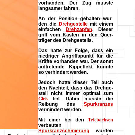
vorhanden. Der Zug musste
langsamer fahren.
An der Position gehalten wur-
den die
Drehgestelle
mit einem
einfachen
Drehzapfen
. Dieser
griff vom Kasten in den Quer-
träger des Drehgestells.
D
as hatte zur Folge, dass ein
niedriger Angriffspunkt für die
Kräfte vorhanden war. Der sonst
auftretende Kippeffekt konnte
so verhindert werden.
Jedoch hatte dieser Teil auch
den Nachteil, dass das Drehge-
stell nicht immer optimal zum
Gleis
lief. Daher musste die
Reibung des
Spurkranzes
vermindert werden.
Mit einer bei den
Triebachsen
verbauten
Spurkranzschmierung
wurden