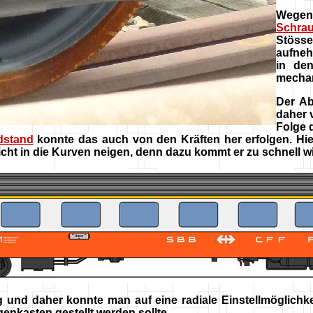
Wegen 
Schra
Stöss
aufneh
in de
mechan
Der A
daher 
Folge 
dstand
konnte das auch von den Kräften her erfolgen. Hie
cht in die Kurven neigen, denn dazu kommt er zu schnell wi
und daher konnte man auf eine radiale Einstellmöglichkei
nkasten gestellt werden sollte.