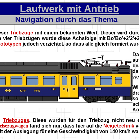
Laufwerk mit Antrieb
Navigation durch das Thema
eser
Triebzüge
mit einem bekannten Wert. Dieser wird dur
en vier Triebzügen wurde diese Achsfolge mit Bo’Bo’+2’2’
rototypen
jedoch verzichtet, so dass alle gleich formiert wu
Da
au
be
da
we
Wi
dr
so
sc
Ko
s
Triebzuges
. Diese wurden für den Triebzug nicht neu 
eisezugwagen
fand sich nur, dass hier auf die
Neigetechnik
v
it der Auslegung für eine Geschwindigkeit von 140 km/h ware